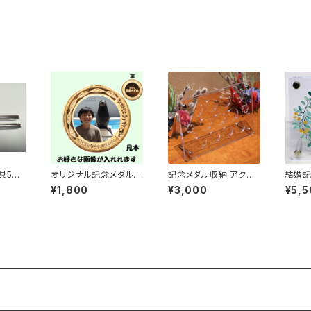
り・祝な
花】・裏面【祝あり・祝な
り・祝なし】ケース付き
り・祝
し】ケース付き
具50
オリジナル記念メダル
記念メダル収納 アクリ
結婚記
【花】
ルフレーム（１１穴）
名入れ
¥1,800
¥3,000
¥5,5
式 結
記念メ