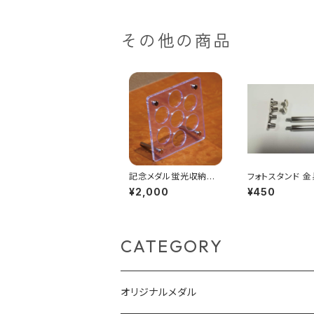
花】・裏面【祝あ
し】ケース付き
その他の商品
記念メダル蛍光収納ケ
フォトスタンド 金
ース（７穴）
mmセット
¥2,000
¥450
CATEGORY
オリジナルメダル