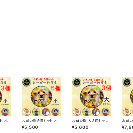
ト オリ
お買い得５個セット オリ
お買い得 大３個セッ
お買い
 小
ジナル記念メダル 小
ト オリジナル記念メダ
ト オ
¥5,500
¥5,600
¥7,6
ト・
【全面・ギア・ハート・
ル 大【全面】・裏面【祝あ
ル 大