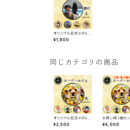
オリジナル記念メダル
小 【全面・ギア・ハート・
¥1,800
花】・裏面【祝あり・祝な
し】ケース付き
同じカテゴリの商品
オリジナル記念メダル
お買い得３個セッ
大【全面】・裏面【祝あ
ジナル記念メダル
¥2,500
¥4,000
り・祝なし】ケース付き
【全面・ギア・ハー