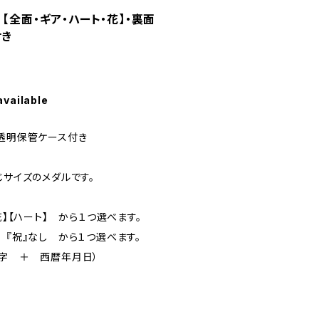
【全面・ギア・ハート・花】・裏面
付き
available
）透明保管ケース付き
じサイズのメダルです。
花】【ハート】 から１つ選べます。
 『祝』なし から１つ選べます。
文字 ＋ 西暦年月日）