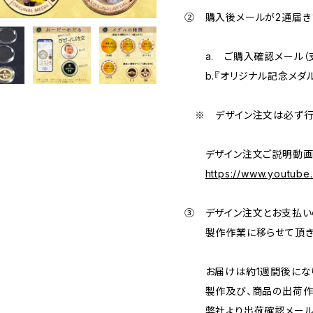
② 購入後メールが2通届
a. ご購入確認メール（
b.『オリジナル記念メダル
※ デザイン注文は必ず行
デザイン注文ご説明動画
https://www.youtub
③ デザイン注文とお支払い
製作作業に移らせて頂き
お届けは約1週間後になり
製作及び、商品の出荷作業
弊社より出荷確認メールを