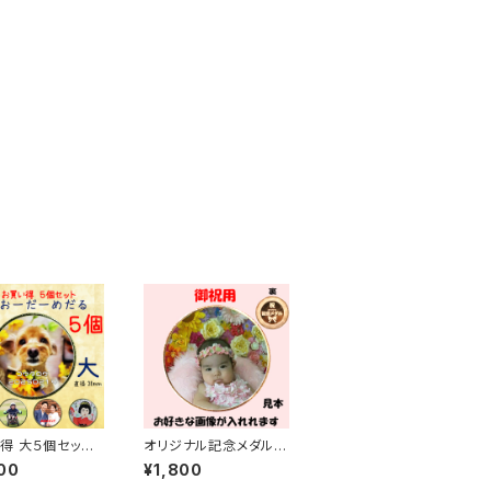
得 大５個セッ
オリジナル記念メダル
リジナル記念メダ
【全面（祝）】
00
¥1,800
【全面】・裏面【祝あ