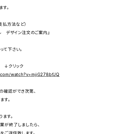
きます。
支払方法など）
 デザイン注文のご案内』
って下さい。
 ↓クリック
e.com/watch?v=mjiG278bfJQ
の確認ができ次第、
ます。
ます。
が終了しましたら、
ご送信致します。