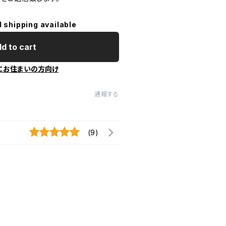
l shipping available
d to cart
にお住まいの方向け
通報する
(9)