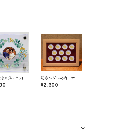
なし】ケース付き
念メダルセット
記念メダル収納 木製
 刻印無料 結婚
フレーム（１１穴）
00
¥2,600
婚祝い 結婚周年
ダル