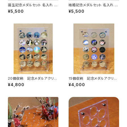
誕生記念メダルセット 名入れ 刻
結婚記念メダルセット 名入れ 刻
印無料 赤ちゃん 出産祝い 食べ
印無料 結婚式 結婚祝い 結婚周
¥5,500
¥5,500
初め お宮参り 記念メダル
年 記念メダル
20個収納 記念メダルアクリル
15個収納 記念メダルアクリル
フレーム
フレーム
¥4,800
¥4,000