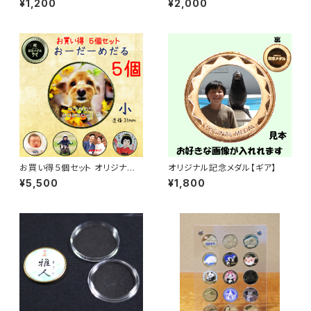
¥1,200
¥2,000
お買い得５個セット オリジナル
オリジナル記念メダル【ギア】
記念メダル 小 【全面・ギア・ハー
¥5,500
¥1,800
ト・花】・裏面【祝あり・祝なし】ケ
ース付き