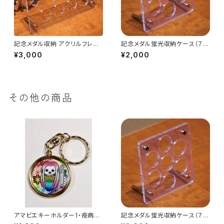
記念メダル収納 アクリルフレー
記念メダル蛍光収納ケース（７
ム（１１穴）
穴）
¥3,000
¥2,000
その他の商品
アマビエキーホルダー1・疫病退
記念メダル蛍光収納ケース（７
散・お守り
穴）