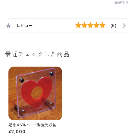
通報する
レビュー
(9)
最近チェックした商品
記念メダルハート型蛍光収納ケ
ース（１穴）
¥2,000