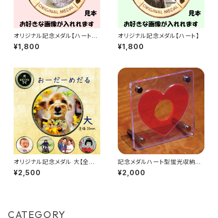
オリジナル記念メダル【ハート
オリジナル記念メダル【ハート】
（祝）】
¥1,800
¥1,800
オリジナル記念メダル 大【全
記念メダルハート型蛍光収納ケ
面】・裏面【祝あり・祝なし】ケー
ース（１穴）
¥2,500
¥2,000
ス付き
CATEGORY