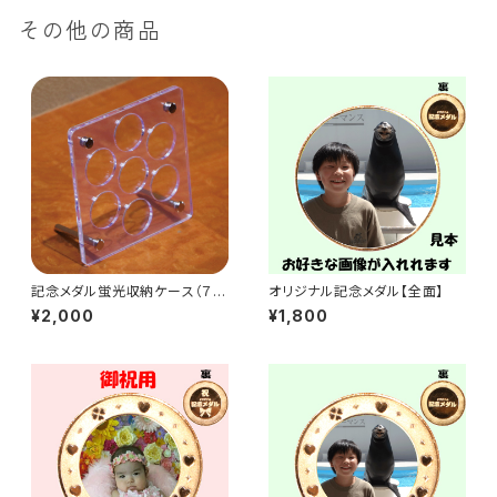
その他の商品
記念メダル蛍光収納ケース（７
オリジナル記念メダル【全面】
穴）
¥2,000
¥1,800