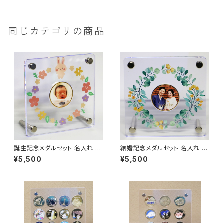
同じカテゴリの商品
誕生記念メダルセット 名入れ 刻
結婚記念メダルセット 名入れ 刻
印無料 赤ちゃん 出産祝い 食べ
印無料 結婚式 結婚祝い 結婚周
¥5,500
¥5,500
初め お宮参り 記念メダル
年 記念メダル