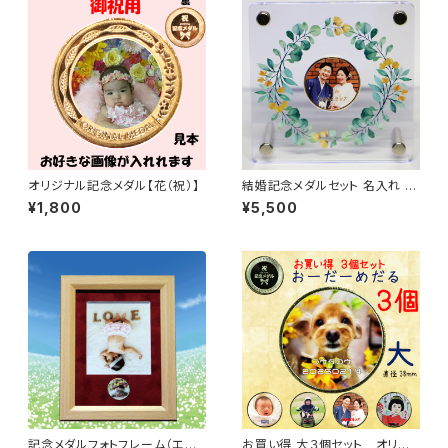
オリジナル記念メダル【花（祝）】
結婚記念メダルセット 名入れ 刻
印無料 結婚式 結婚祝い 結婚周
¥1,800
¥5,500
年 記念メダル
記念メダルフォトフレーム（エン
お買い得 大３個セット オリジ