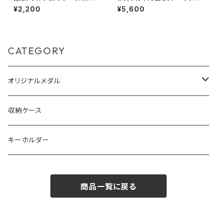
ジ）
ナル記念メダル 大【全面】・裏面
¥2,200
¥5,600
【祝あり・祝なし】ケース付き
CATEGORY
オリジナルメダル
オーダーメイドメダル
収納ケース
キャラクターメダル等
キーホルダー
商品一覧に戻る